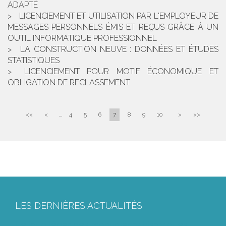
ADAPTÉ
LICENCIEMENT ET UTILISATION PAR L'EMPLOYEUR DE
MESSAGES PERSONNELS ÉMIS ET REÇUS GRÂCE À UN
OUTIL INFORMATIQUE PROFESSIONNEL
LA CONSTRUCTION NEUVE : DONNÉES ET ÉTUDES
STATISTIQUES
LICENCIEMENT POUR MOTIF ÉCONOMIQUE ET
OBLIGATION DE RECLASSEMENT
<<
<
...
4
5
6
7
8
9
10
>
>>
LES DERNIÈRES ACTUALITÉS
Le joug léger des monuments historiques