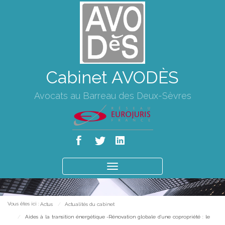
Cabinet AVODÈS
Avocats au Barreau des Deux-Sèvres
Ouvrir
le
menu
Vous êtes ici :
Actus
Actualités du cabinet
Aides à la transition énergétique -Rénovation globale d’une copropriété : le