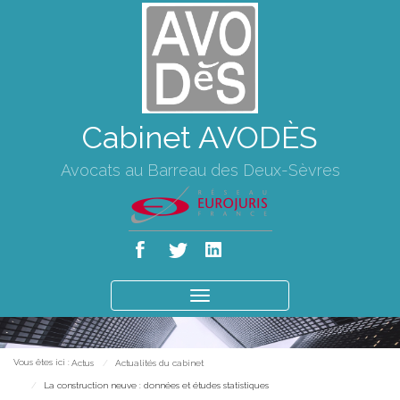
Cabinet AVODÈS
Avocats au Barreau des Deux-Sèvres
Ouvrir
le
menu
Vous êtes ici :
Actus
Actualités du cabinet
La construction neuve : données et études statistiques