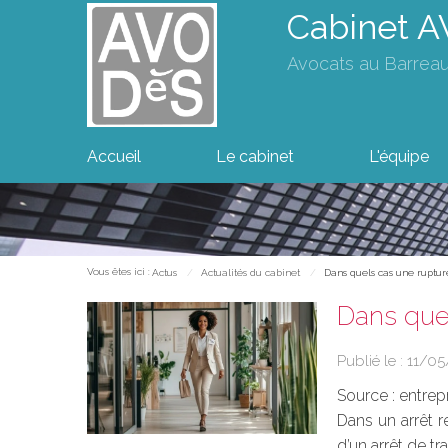
Cabinet 
Avocats au Barrea
Accueil
Le cabinet
L'équipe
Vous êtes ici :
Actus
Actualités du cabinet
Dans quels cas une ruptu
Dans que
Publié le :
11/0
Source :
entrep
Dans un arrêt r
d’un arrêt de t