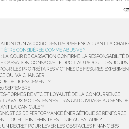
LIDATION D’UN ACCORD D’ENTREPRISE ENCADRANT LA CHARG
T ÊTRE CONSIDÉRÉE COMME ABUSIVE ?
 : LA COUR DE CASSATION CONFIRME LA RESPONSABILITÉ D
DE CASSATION CONSACRE LE DROIT AU REPORT DES JOURS
POUR LES PROPRIÉTAIRES VICTIMES DE FISSURES EXPÉRIME
 CE QUI VA CHANGER
QUE DE LICENCIEMENT ?
30 SEPTEMBRE
ATES-FORMES DE VTC ET LOYAUTÉ DE LA CONCURRENCE
TRAVAUX MODESTES N’EST PAS UN OUVRAGE AU SENS DE L’A
DANT LA CANICULE ?
IAGNOSTICS DE PERFORMANCE ÉNERGÉTIQUE SE RENFORCE
T : QUELLE INDEMNITÉ EST DUE AU SALARIÉ ?
: UN DÉCRET POUR LEVER LES OBSTACLES FINANCIERS