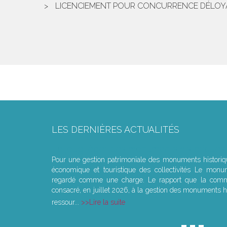
LICENCIEMENT POUR CONCURRENCE DÉLOYALE
LES DERNIÈRES ACTUALITÉS
Le joug léger des monuments historiques
Pour une gestion patrimoniale des monuments histori
économique et touristique des collectivités Le monu
regardé comme une charge. Le rapport que la commi
consacré, en juillet 2026, à la gestion des monuments hi
ressour...
Lire la suite