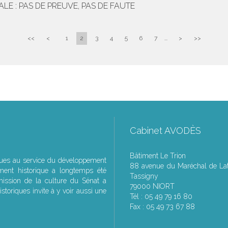
 : PAS DE PREUVE, PAS DE FAUTE
<<
<
1
2
3
4
5
6
7
...
>
>>
Cabinet AVODÈS
Bâtiment Le Trion
ques au service du développement
88 avenue du Maréchal de Lat
ment historique a longtemps été
Tassigny
ssion de la culture du Sénat a
79000 NIORT
storiques invite à y voir aussi une
Tél : 05 49 79 16 80
Fax : 05 49 73 67 88