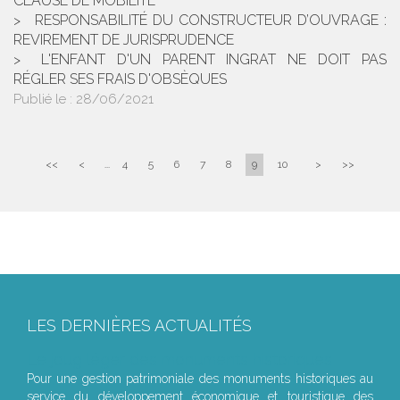
CLAUSE DE MOBILITÉ
RESPONSABILITÉ DU CONSTRUCTEUR D’OUVRAGE :
REVIREMENT DE JURISPRUDENCE
L'ENFANT D'UN PARENT INGRAT NE DOIT PAS
RÉGLER SES FRAIS D'OBSÈQUES
Publié le :
28/06/2021
<<
<
...
4
5
6
7
8
9
10
>
>>
LES DERNIÈRES ACTUALITÉS
Le joug léger des monuments historiques
Pour une gestion patrimoniale des monuments historiques au
service du développement économique et touristique des