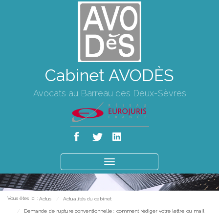
Cabinet AVODÈS
Avocats au Barreau des Deux-Sèvres
Ouvrir
le
menu
Vous êtes ici :
Actus
Actualités du cabinet
Demande de rupture conventionnelle : comment rédiger votre lettre ou mail