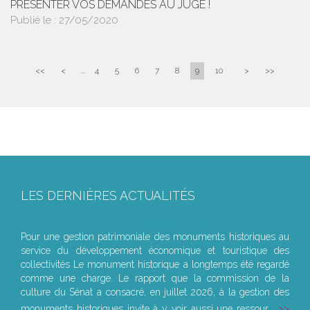
PRÉSENTER VOS DEMANDES AU JUGE !
Publié le :
27/05/2020
<<
<
...
4
5
6
7
8
9
10
>
>>
LES DERNIÈRES ACTUALITÉS
Le joug léger des monuments historiques
Pour une gestion patrimoniale des monuments historiques au
service du développement économique et touristique des
collectivités Le monument historique a longtemps été regardé
comme une charge. Le rapport que la commission de la
culture du Sénat a consacré, en juillet 2026, à la gestion des
monuments historiques invite à y voir aussi une ressour...