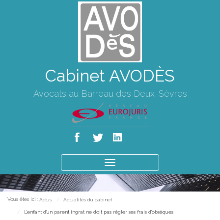
Cabinet AVODÈS
Avocats au Barreau des Deux-Sèvres
Ouvrir
le
menu
Vous êtes ici :
Actus
Actualités du cabinet
L'enfant d'un parent ingrat ne doit pas régler ses frais d'obsèques