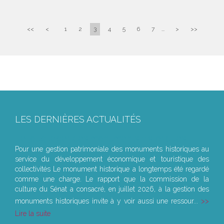
<<
<
1
2
3
4
5
6
7
...
>
>>
LES DERNIÈRES ACTUALITÉS
Le joug léger des monuments historiques
Pour une gestion patrimoniale des monuments historiques au
service du développement économique et touristique des
collectivités Le monument historique a longtemps été regardé
comme une charge. Le rapport que la commission de la
culture du Sénat a consacré, en juillet 2026, à la gestion des
monuments historiques invite à y voir aussi une ressour...
Lire la suite