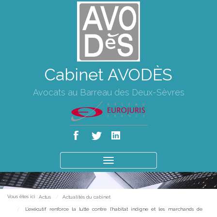
Cabinet AVODÈS
Avocats au Barreau des Deux-Sèvres
Ouvrir
le
menu
Vous êtes ici :
Actus
Actualités du cabinet
L'exécutif renforce la lutte contre l'habitat indigne et les marchands de