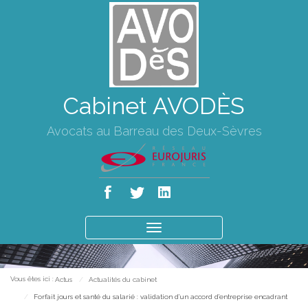
Cabinet AVODÈS
Avocats au Barreau des Deux-Sèvres
Ouvrir
le
menu
Vous êtes ici :
Actus
Actualités du cabinet
Forfait jours et santé du salarié : validation d’un accord d’entreprise encadrant