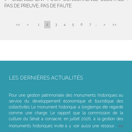
PAS DE PREUVE, PAS DE FAUTE
<<
<
1
2
3
4
5
6
7
...
>
>>
LES DERNIÈRES ACTUALITÉS
Le joug léger des monuments historiques
Pour une gestion patrimoniale des monuments historiques au
service du développement économique et touristique des
collectivités Le monument historique a longtemps été regardé
comme une charge. Le rapport que la commission de la
culture du Sénat a consacré, en juillet 2026, à la gestion des
monuments historiques invite à y voir aussi une ressour...