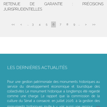
RETENUE DE GARANTIE : PRÉCISIONS
JURISPRUDENTIELLES
<<
<
...
3
4
5
6
7
8
9
...
>
>>
LES DERNIÈRES ACTUALITÉS
Le joug léger des monuments historiques
Pour une gestion patrimoniale des monuments historiques au
service du développement économique et touristique des
collectivités Le monument historique a longtemps été regardé
comme une charge. Le rapport que la commission de la
culture du Sénat a consacré, en juillet 2026, à la gestion des
monuments historiques invite à y voir aussi une ressour...