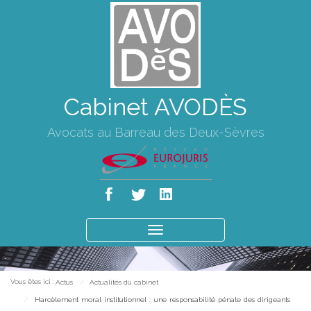
Cabinet AVODÈS
Avocats au Barreau des Deux-Sèvres
Ouvrir
le
menu
Vous êtes ici :
Actus
Actualités du cabinet
Harcèlement moral institutionnel : une responsabilité pénale des dirigeants