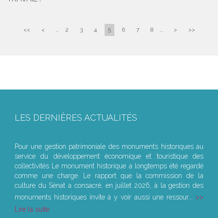
<<
<
...
2
3
4
5
6
7
8
...
>
>>
LES DERNIÈRES ACTUALITÉS
Le joug léger des monuments historiques
Pour une gestion patrimoniale des monuments historiques au
service du développement économique et touristique des
collectivités Le monument historique a longtemps été regardé
comme une charge. Le rapport que la commission de la
culture du Sénat a consacré, en juillet 2026, à la gestion des
monuments historiques invite à y voir aussi une ressour...
Lire la suite