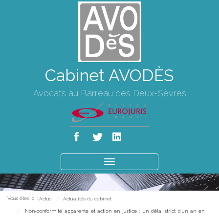
Cabinet AVODÈS
Avocats au Barreau des Deux-Sèvres
Ouvrir
le
menu
Vous êtes ici :
Actus
Actualités du cabinet
Non-conformité apparente et action en justice : un délai strict d’un an en