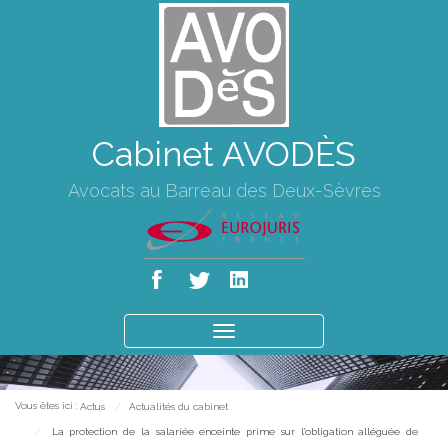
Cabinet AVODÈS
Avocats au Barreau des Deux-Sèvres
Ouvrir
le
menu
Vous êtes ici :
Actus
Actualités du cabinet
La protection de la salariée enceinte prime sur l’obligation alléguée de