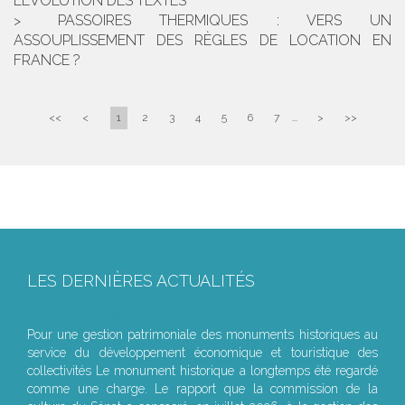
L’ÉVOLUTION DES TEXTES
PASSOIRES THERMIQUES : VERS UN
ASSOUPLISSEMENT DES RÈGLES DE LOCATION EN
FRANCE ?
<<
<
1
2
3
4
5
6
7
...
>
>>
LES DERNIÈRES ACTUALITÉS
Le joug léger des monuments historiques
Pour une gestion patrimoniale des monuments historiques au
service du développement économique et touristique des
collectivités Le monument historique a longtemps été regardé
comme une charge. Le rapport que la commission de la