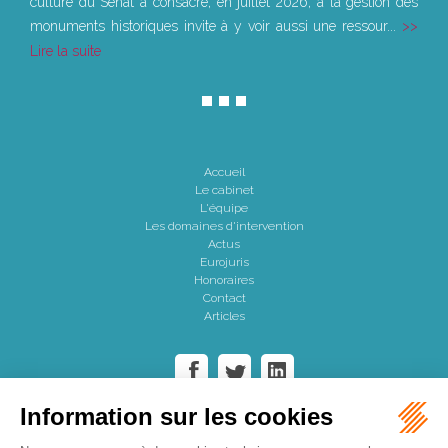
culture du Sénat a consacré, en juillet 2026, à la gestion des
monuments historiques invite à y voir aussi une ressour...
Lire la suite
Accueil
Le cabinet
L'équipe
Les domaines d'intervention
Actus
Eurojuris
Honoraires
Contact
Articles