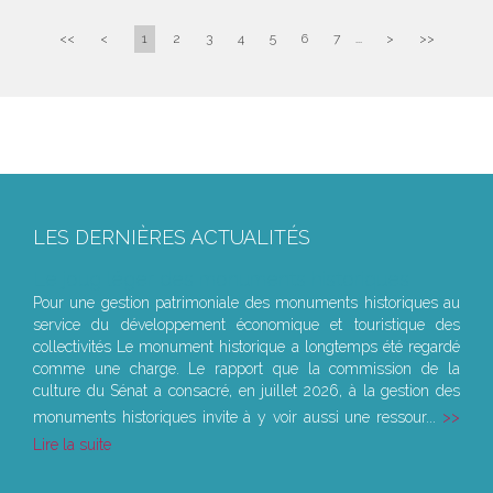
<<
<
1
2
3
4
5
6
7
...
>
>>
LES DERNIÈRES ACTUALITÉS
Le joug léger des monuments historiques
Pour une gestion patrimoniale des monuments historiques au
service du développement économique et touristique des
collectivités Le monument historique a longtemps été regardé
comme une charge. Le rapport que la commission de la
culture du Sénat a consacré, en juillet 2026, à la gestion des
monuments historiques invite à y voir aussi une ressour...
Lire la suite