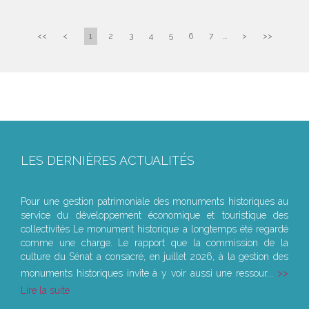
<<
<
1
2
3
4
5
6
7
...
>
>>
LES DERNIÈRES ACTUALITÉS
Le joug léger des monuments historiques
Pour une gestion patrimoniale des monuments historiques au
service du développement économique et touristique des
collectivités Le monument historique a longtemps été regardé
comme une charge. Le rapport que la commission de la
culture du Sénat a consacré, en juillet 2026, à la gestion des
monuments historiques invite à y voir aussi une ressour...
Lire la suite