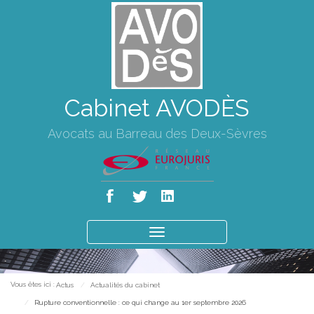
Cabinet AVODÈS
Avocats au Barreau des Deux-Sèvres
Ouvrir
le
menu
Vous êtes ici :
Actus
Actualités du cabinet
Rupture conventionnelle : ce qui change au 1er septembre 2026