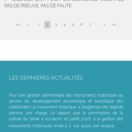
PAS DE PREUVE, PAS DE FAUTE
<<
<
1
2
3
4
5
6
7
...
>
>>
LES DERNIÈRES ACTUALITÉS
Le joug léger des monuments historiques
Pour une gestion patrimoniale des monuments historiques au
service du développement économique et touristique des
collectivités Le monument historique a longtemps été regardé
comme une charge. Le rapport que la commission de la
culture du Sénat a consacré, en juillet 2026, à la gestion des
monuments historiques invite à y voir aussi une ressour...