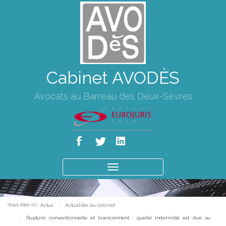
Cabinet AVODÈS
Avocats au Barreau des Deux-Sèvres
Ouvrir
le
menu
Vous êtes ici :
Actus
Actualités du cabinet
Rupture conventionnelle et licenciement : quelle indemnité est due au