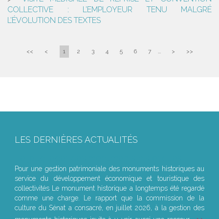
COLLECTIVE : L’EMPLOYEUR TENU MALGRÉ
L’ÉVOLUTION DES TEXTES
<<
<
1
2
3
4
5
6
7
...
>
>>
LES DERNIÈRES ACTUALITÉS
Le joug léger des monuments historiques
Pour une gestion patrimoniale des monuments historiques au
service du développement économique et touristique des
collectivités Le monument historique a longtemps été regardé
comme une charge. Le rapport que la commission de la
culture du Sénat a consacré, en juillet 2026, à la gestion des