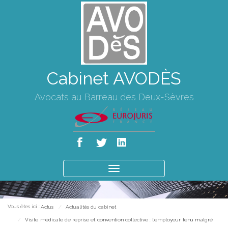
Cabinet AVODÈS
Avocats au Barreau des Deux-Sèvres
Ouvrir
le
menu
Vous êtes ici :
Actus
Actualités du cabinet
Visite médicale de reprise et convention collective : l’employeur tenu malgré