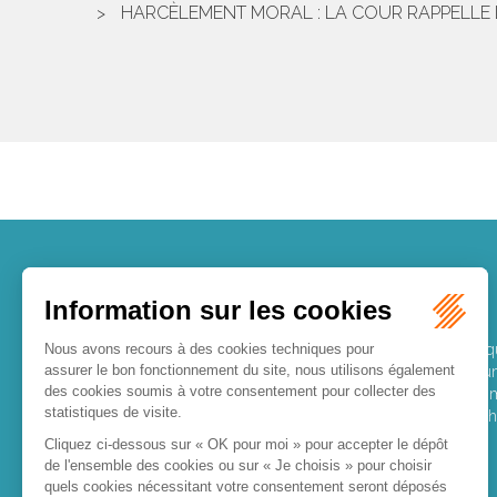
HARCÈLEMENT MORAL : LA COUR RAPPELLE L
LES DERNIÈRES ACTUALITÉS
Le joug léger des monuments historiques
Pour une gestion patrimoniale des monuments histori
économique et touristique des collectivités Le monu
regardé comme une charge. Le rapport que la commi
consacré, en juillet 2026, à la gestion des monuments hi
ressour...
Lire la suite