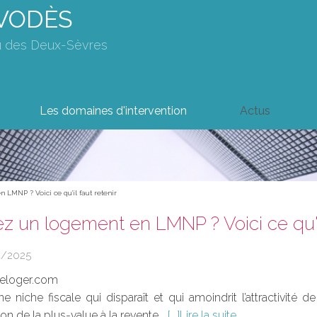
AVODÈS
u des Deux-Sèvres
Les domaines d'intervention
Actus
 LMNP ? Voici ce qu'il faut retenir
z un logement en LMNP ? Voici ce qu'il
4/2025
seloger.com
e niche fiscale qui disparaît et qui amoindrit l’attractivité 
tion de la plus-value à la revente...
Lire la suite