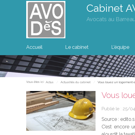
Cabinet 
Avocats au Barrea
Accueil
Le cabinet
L'équipe
Vous êtes ici :
Actus
Actualités du cabinet
Vous louez un logement en
Vous loue
Publié le :
25/0
Source :
edito.
C’est encore un
alourdit la taxa