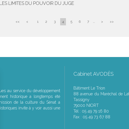
ES LIMITES DU POUVOIR DU JUGE
<<
<
1
2
3
4
5
6
7
...
>
>>
Cabinet AVODÈS
Bâtiment Le Trion
ques au service du développement
88 avenue du Maréchal de Lat
ment historique a longtemps été
Tassigny
ssion de la culture du Sénat a
79000 NIORT
storiques invite à y voir aussi une
Tél : 05 49 79 16 80
Fax : 05 49 73 67 88