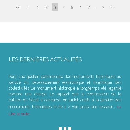
<<
<
1
2
3
4
5
6
7
...
>
>>
LES DERNIÈRES ACTUALITÉS
Le joug léger des monuments historiques
Pour une gestion patrimoniale des monuments historiques au
service du développement économique et touristique des
collectivités Le monument historique a longtemps été regardé
comme une charge. Le rapport que la commission de la
culture du Sénat a consacré, en juillet 2026, à la gestion des
monuments historiques invite à y voir aussi une ressour...
Lire la suite