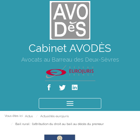
Cabinet AVODÈS
Avocats au Barreau des Deux-Sèvres
Ouvrir
le
Vous êtes ici :
Actus
Actualités eurojuris
menu
Bail rural : l’attribution du droit au bail au décès du preneur