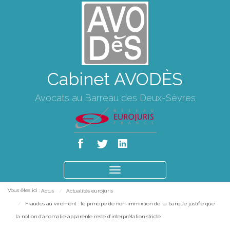
Cabinet AVODÈS
Avocats au Barreau des Deux-Sèvres
Ouvrir
le
Vous êtes ici :
Actus
Actualités eurojuris
menu
Fraudes au virement : le principe de non-immixtion de la banque justifie que
la notion d’anomalie apparente reste d’interprétation stricte