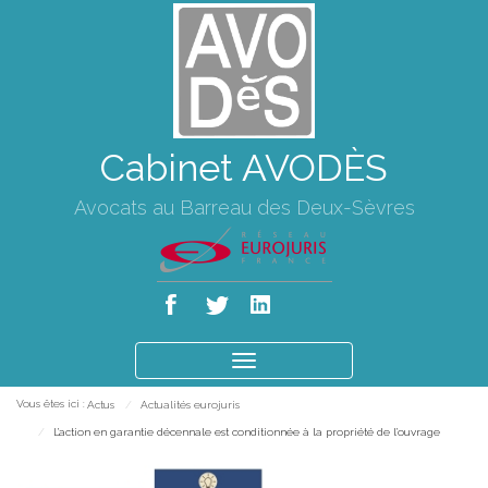
Cabinet AVODÈS
Avocats au Barreau des Deux-Sèvres
Ouvrir
le
Vous êtes ici :
Actus
Actualités eurojuris
menu
L’action en garantie décennale est conditionnée à la propriété de l’ouvrage