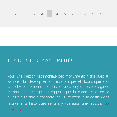
<<
<
1
2
3
4
5
6
7
...
>
>>
LES DERNIÈRES ACTUALITÉS
Le joug léger des monuments historiques
Pour une gestion patrimoniale des monuments historiques au
service du développement économique et touristique des
collectivités Le monument historique a longtemps été regardé
comme une charge. Le rapport que la commission de la
culture du Sénat a consacré, en juillet 2026, à la gestion des
monuments historiques invite à y voir aussi une ressour...
Lire la suite