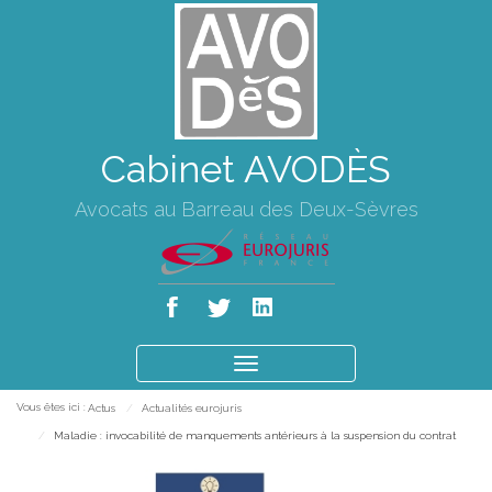
Cabinet AVODÈS
Avocats au Barreau des Deux-Sèvres
Ouvrir
le
Vous êtes ici :
Actus
Actualités eurojuris
menu
Maladie : invocabilité de manquements antérieurs à la suspension du contrat