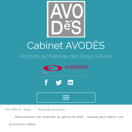
Cabinet AVODÈS
Avocats au Barreau des Deux-Sèvres
Ouvrir
le
Vous êtes ici :
Actus
Actualités eurojuris
menu
Rémunération non autorisée du gérant de SARL : l’associé peut obtenir une
provision en référé