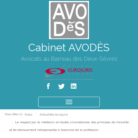
Cabinet AVODÈS
Avocats au Barreau des Deux-Sèvres
Ouvrir
le
Vous êtes ici :
Actus
Actualités eurojuris
menu
Le respect par le médecin, en toutes circonstances, des principes de moralité
et de dévouement indispensable à l’exercice de la profession