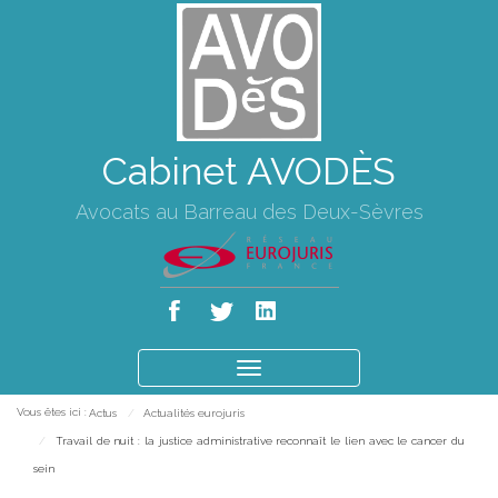
Cabinet AVODÈS
Avocats au Barreau des Deux-Sèvres
Ouvrir
le
Vous êtes ici :
Actus
Actualités eurojuris
menu
Travail de nuit : la justice administrative reconnaît le lien avec le cancer du
sein