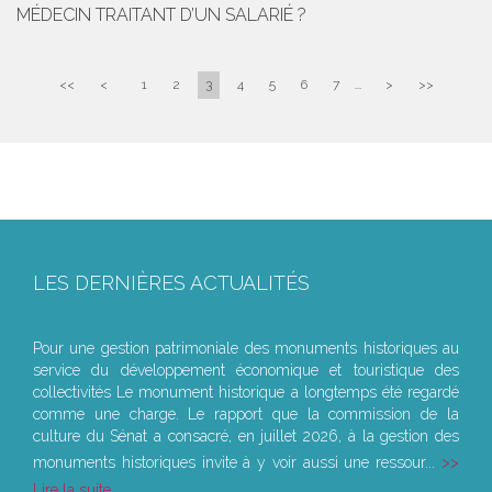
MÉDECIN TRAITANT D’UN SALARIÉ ?
<<
<
1
2
3
4
5
6
7
...
>
>>
LES DERNIÈRES ACTUALITÉS
Le joug léger des monuments historiques
Pour une gestion patrimoniale des monuments historiques au
service du développement économique et touristique des
collectivités Le monument historique a longtemps été regardé
comme une charge. Le rapport que la commission de la
culture du Sénat a consacré, en juillet 2026, à la gestion des
monuments historiques invite à y voir aussi une ressour...
Lire la suite