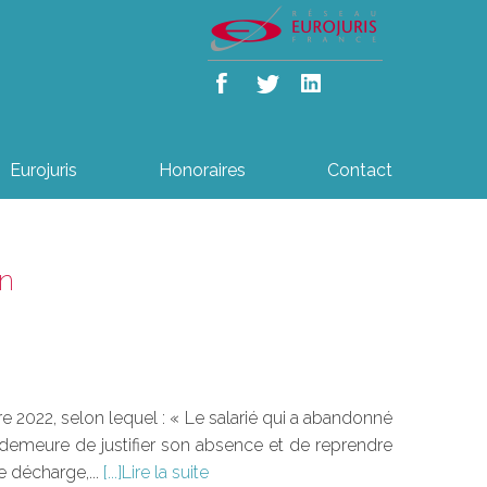
Eurojuris
Honoraires
Contact
n
re 2022, selon lequel : « Le salarié qui a abandonné
n demeure de justifier son absence et de reprendre
 décharge,...
Lire la suite