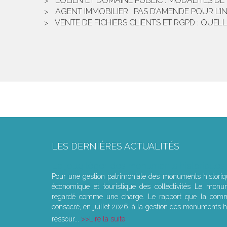
ÉOLIEN ET DOMAINE PUBLIC : MODALITÉS 
AGENT IMMOBILIER : PAS D’AMENDE POUR L’I
VENTE DE FICHIERS CLIENTS ET RGPD : QUEL
LES DERNIÈRES ACTUALITÉS
Le joug léger des monuments historiques
Pour une gestion patrimoniale des monuments histori
économique et touristique des collectivités Le monu
regardé comme une charge. Le rapport que la commi
consacré, en juillet 2026, à la gestion des monuments hi
ressour...
Lire la suite