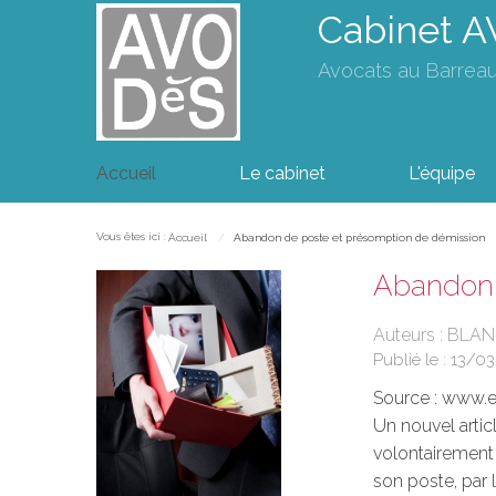
Cabinet 
Avocats au Barrea
Accueil
Le cabinet
L'équipe
Vous êtes ici :
Accueil
Abandon de poste et présomption de démission
Abandon 
Auteurs : BLAN
Publié le :
13/0
Source :
www.eu
Un nouvel artic
volontairement 
son poste, par 