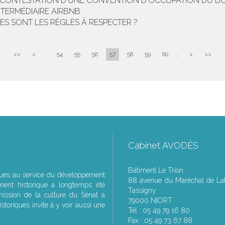
DE CONTESTATION D'UNE CONVENTION D'OCCUPATION DU D
NTERMÉDIAIRE AIRBNB
LES SONT LES RÈGLES À RESPECTER ?
<<
<
...
54
55
56
57
58
59
60
...
>
>>
Cabinet AVODÈS
Bâtiment Le Trion
ques au service du développement
88 avenue du Maréchal de Lat
ment historique a longtemps été
Tassigny
ssion de la culture du Sénat a
79000 NIORT
storiques invite à y voir aussi une
Tél : 05 49 79 16 80
Fax : 05 49 73 67 88