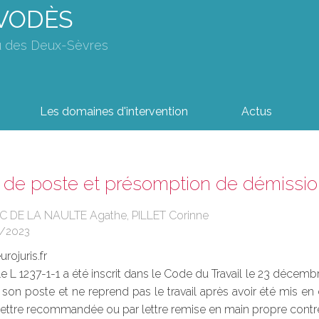
AVODÈS
u des Deux-Sèvres
Les domaines d'intervention
Actus
de poste et présomption de démissio
C DE LA NAULTE Agathe, PILLET Corinne
3/2023
rojuris.fr
le L 1237-1-1 a été inscrit dans le Code du Travail le 23 décemb
son poste et ne reprend pas le travail après avoir été mis e
lettre recommandée ou par lettre remise en main propre contre