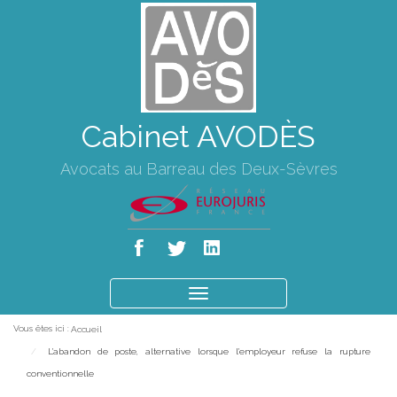
Cabinet AVODÈS
Avocats au Barreau des Deux-Sèvres
Ouvrir
le
Vous êtes ici :
Accueil
menu
L'abandon de poste, alternative lorsque l'employeur refuse la rupture
conventionnelle