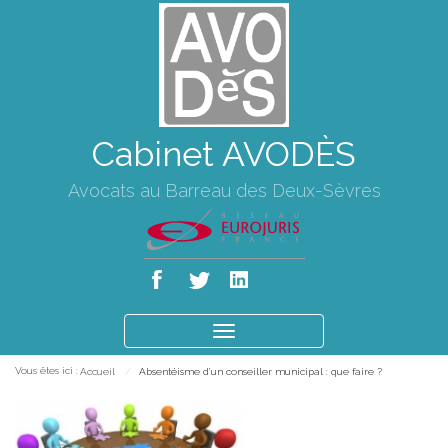
Cabinet AVODÈS
Avocats au Barreau des Deux-Sèvres
Ouvrir
le
Vous êtes ici :
Accueil
Absentéisme d’un conseiller municipal : que faire ?
menu