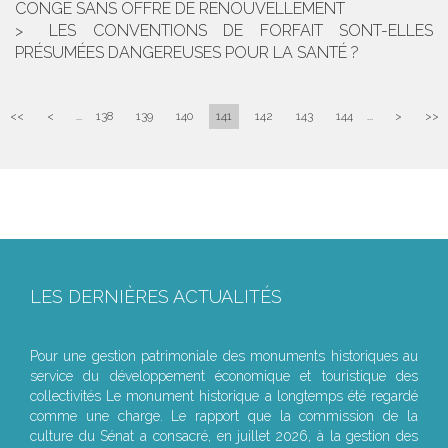
CONGÉ SANS OFFRE DE RENOUVELLEMENT
LES CONVENTIONS DE FORFAIT SONT-ELLES
PRÉSUMÉES DANGEREUSES POUR LA SANTÉ ?
<<
<
...
138
139
140
141
142
143
144
...
>
>>
LES DERNIÈRES ACTUALITÉS
Le joug léger des monuments historiques
Pour une gestion patrimoniale des monuments historiques au
service du développement économique et touristique des
collectivités Le monument historique a longtemps été regardé
comme une charge. Le rapport que la commission de la
culture du Sénat a consacré, en juillet 2026, à la gestion des