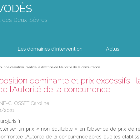
AVODÈS
u des Deux-Sèvres
Les domaines d'intervention
Actus
our de cassation invalide la doctrine de l’Autorité de la concurrence
osition dominante et prix excessifs : l
de l’Autorité de la concurrence
ONE-CLOSSET Caroline
9/2021
rojuris.fr
ériser un prix « non équitable » en l’absence de prix de réf
confrontée l’Autorité de la concurrence après que les établi