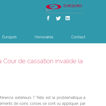
Eurojuris
Honoraires
Contact
a Cour de cassation invalide la
érence extérieurs ? Telle est la problématique à
ssements de soins corses se sont vu appliquer, par