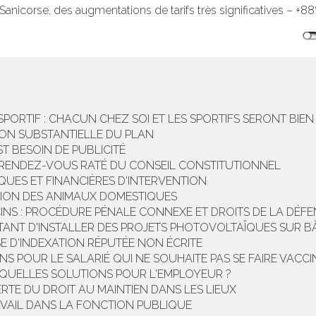
e Sanicorse, des augmentations de tarifs très significatives – +
SPORTIF : CHACUN CHEZ SOI ET LES SPORTIFS SERONT BIEN
TION SUBSTANTIELLE DU PLAN
ST BESOIN DE PUBLICITÉ
E RENDEZ-VOUS RATÉ DU CONSEIL CONSTITUTIONNEL
IQUES ET FINANCIÈRES D'INTERVENTION
SION DES ANIMAUX DOMESTIQUES
S : PROCÉDURE PÉNALE CONNEXE ET DROITS DE LA DÉFE
TTANT D'INSTALLER DES PROJETS PHOTOVOLTAÏQUES SUR B
USE D'INDEXATION RÉPUTÉE NON ÉCRITE
S POUR LE SALARIÉ QUI NE SOUHAITE PAS SE FAIRE VACCI
 QUELLES SOLUTIONS POUR L'EMPLOYEUR ?
ERTE DU DROIT AU MAINTIEN DANS LES LIEUX
AVAIL DANS LA FONCTION PUBLIQUE