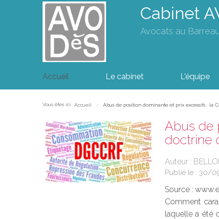
Cabinet 
Avocats au Barrea
Accueil
Le cabinet
L'équipe
Vous êtes ici :
Accueil
Abus de position dominante et prix excessifs : la C
Abus de p
doctrine 
Auteur : BELL
Publié le :
30/0
Source :
www.eu
Comment caract
laquelle a été 