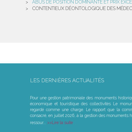
ABUS DE POSITION DOMINANTE ET PRIX EXCE
CONTENTIEUX DÉONTOLOGIQUE DES MÉDECIN
LES DERNIÈRES ACTUALITÉS
Le joug léger des monuments historiques
Pour une gestion patrimoniale des monuments histori
économique et touristique des collectivités Le monu
regardé comme une charge. Le rapport que la commi
consacré, en juillet 2026, à la gestion des monuments hi
ressour...
Lire la suite