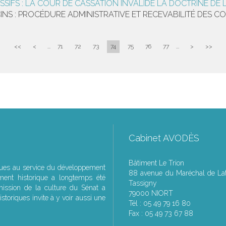
SSIFS : LA COUR DE CASSATION INVALIDE LA DOCTRINE DE
S : PROCÉDURE ADMINISTRATIVE ET RECEVABILITÉ DES CO
<<
<
...
71
72
73
74
75
76
77
...
>
>>
Cabinet AVODÈS
Bâtiment Le Trion
ques au service du développement
88 avenue du Maréchal de Lat
ment historique a longtemps été
Tassigny
ssion de la culture du Sénat a
79000 NIORT
storiques invite à y voir aussi une
Tél : 05 49 79 16 80
Fax : 05 49 73 67 88