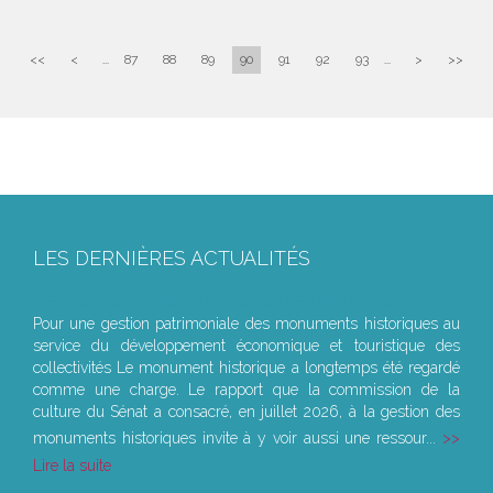
<<
<
...
87
88
89
90
91
92
93
...
>
>>
LES DERNIÈRES ACTUALITÉS
Le joug léger des monuments historiques
Pour une gestion patrimoniale des monuments historiques au
service du développement économique et touristique des
collectivités Le monument historique a longtemps été regardé
comme une charge. Le rapport que la commission de la
culture du Sénat a consacré, en juillet 2026, à la gestion des
monuments historiques invite à y voir aussi une ressour...
Lire la suite