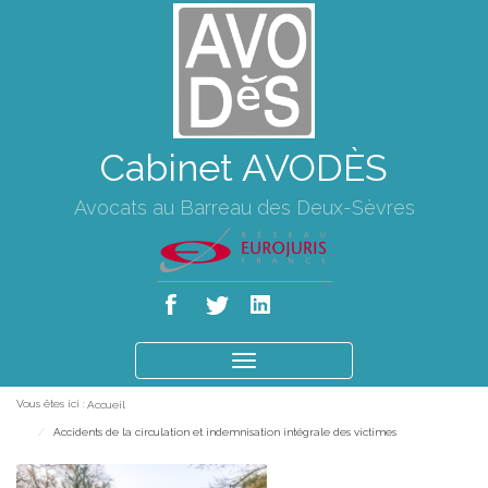
Cabinet AVODÈS
Avocats au Barreau des Deux-Sèvres
Ouvrir
le
Vous êtes ici :
Accueil
menu
Accidents de la circulation et indemnisation intégrale des victimes