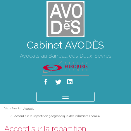
Cabinet AVODÈS
Avocats au Barreau des Deux-Sèvres
Ouvrir
le
Vous êtes ici :
Accueil
menu
Accord sur la répartition géographique des infirmiers libéraux
Accord sur la répartition