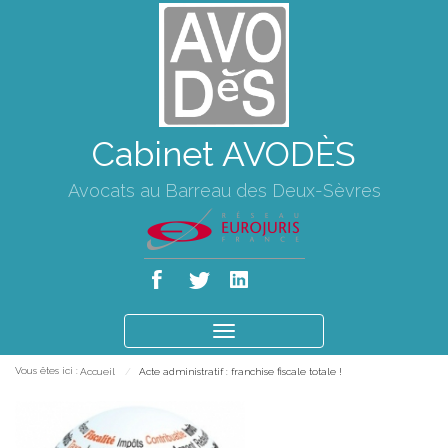
Cabinet AVODÈS
Avocats au Barreau des Deux-Sèvres
Ouvrir
le
Vous êtes ici :
Accueil
Acte administratif : franchise fiscale totale !
menu