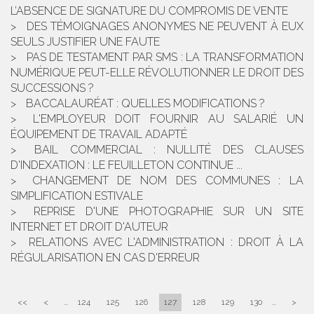
L’ABSENCE DE SIGNATURE DU COMPROMIS DE VENTE
DES TÉMOIGNAGES ANONYMES NE PEUVENT À EUX
SEULS JUSTIFIER UNE FAUTE
PAS DE TESTAMENT PAR SMS : LA TRANSFORMATION
NUMÉRIQUE PEUT-ELLE RÉVOLUTIONNER LE DROIT DES
SUCCESSIONS ?
BACCALAURÉAT : QUELLES MODIFICATIONS ?
L'EMPLOYEUR DOIT FOURNIR AU SALARIÉ UN
ÉQUIPEMENT DE TRAVAIL ADAPTÉ
BAIL COMMERCIAL : NULLITÉ DES CLAUSES
D'INDEXATION : LE FEUILLETON CONTINUE ...
CHANGEMENT DE NOM DES COMMUNES : LA
SIMPLIFICATION ESTIVALE
REPRISE D'UNE PHOTOGRAPHIE SUR UN SITE
INTERNET ET DROIT D'AUTEUR
RELATIONS AVEC L'ADMINISTRATION : DROIT À LA
RÉGULARISATION EN CAS D'ERREUR
<<
<
...
124
125
126
127
128
129
130
...
>