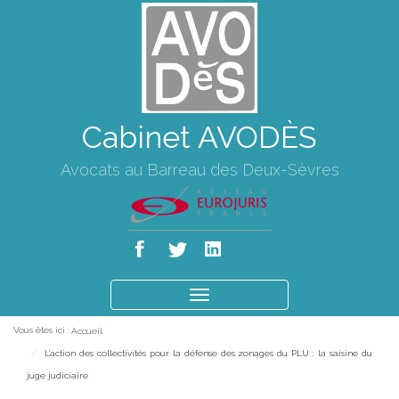
Cabinet AVODÈS
Avocats au Barreau des Deux-Sèvres
Ouvrir
le
Vous êtes ici :
Accueil
menu
L'action des collectivités pour la défense des zonages du PLU : la saisine du
juge judiciaire