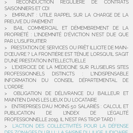
RECONDUCTION RÉGULIÈRE DE CONTRATS
SAISONNIERS ET CDI
EMPRUNT : UTILE RAPPEL SUR LA CHARGE DE LA
PREUVE DU PAIEMENT
BAIL COMMERCIAL ET DÉMEMBREMENT DE LA
PROPRIÉTÉ : L'INDEMNITÉ D'ÉVICTION N'EST DUE QUE
PAR L'USUFRUITIER
PRESTATION DE SERVICES OU PRÊT ILLICITE DE MAIN-
D’ŒUVRE ? LA FRONTIÈRE EST TÉNUE LORSQU’IL S’AGIT
D’UNE PRESTATION INTELLECTUELLE
L'EXERCICE DE LA MÉDECINE SUR PLUSIEURS SITES
PROFESSIONNELS DISTINCTS : L'INDISPENSABLE
INFORMATION DU CONSEIL DÉPARTEMENTAL DE
L'ORDRE
OBLIGATION DE DÉLIVRANCE DU BAILLEUR ET
MAINTIEN DANS LES LIEUX DU LOCATAIRE
ENTREPRISES D’AU MOINS 50 SALARIÉS : CALCUL ET
PUBLICATION DE L’INDEX DE L’ÉGALITÉ
PROFESSIONNELLE 2019, IL N’EST PAS TROP TARD !
L'ACTION DES COLLECTIVITÉS POUR LA DÉFENSE
DES ZONAGES DU PLU : LA SAISINE DU JUGE JUDICIAIRE