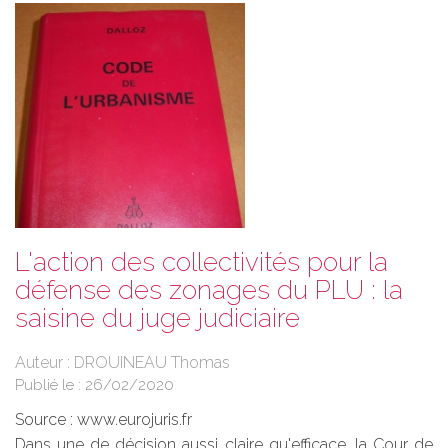
L'action des collectivités pour la
défense des zonages du PLU : la
saisine du juge judiciaire
Auteur : DROUINEAU Thomas
Publié le :
26/02/2020
Source :
www.eurojuris.fr
Dans une de décision aussi claire qu'efficace, la Cour de