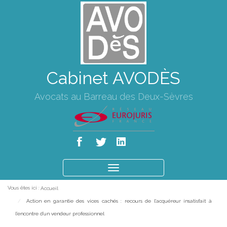
Cabinet AVODÈS
Avocats au Barreau des Deux-Sèvres
Ouvrir
le
Vous êtes ici :
Accueil
menu
Action en garantie des vices cachés : recours de l'acquéreur insatisfait à
l'encontre d'un vendeur professionnel