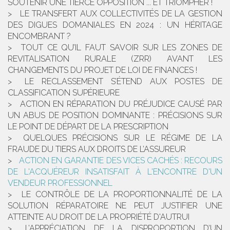
SOUTENIR UNE TIERCE OPPOSITION ... ET TRIOMPHER !
LE TRANSFERT AUX COLLECTIVITÉS DE LA GESTION
DES DIGUES DOMANIALES EN 2024 : UN HÉRITAGE
ENCOMBRANT ?
TOUT CE QU’IL FAUT SAVOIR SUR LES ZONES DE
REVITALISATION RURALE (ZRR) AVANT LES
CHANGEMENTS DU PROJET DE LOI DE FINANCES !
LE RECLASSEMENT S’ÉTEND AUX POSTES DE
CLASSIFICATION SUPÉRIEURE
ACTION EN RÉPARATION DU PRÉJUDICE CAUSÉ PAR
UN ABUS DE POSITION DOMINANTE : PRÉCISIONS SUR
LE POINT DE DÉPART DE LA PRESCRIPTION
QUELQUES PRÉCISIONS SUR LE RÉGIME DE LA
FRAUDE DU TIERS AUX DROITS DE L’ASSUREUR
ACTION EN GARANTIE DES VICES CACHÉS : RECOURS
DE L'ACQUÉREUR INSATISFAIT À L'ENCONTRE D'UN
VENDEUR PROFESSIONNEL
LE CONTRÔLE DE LA PROPORTIONNALITÉ DE LA
SOLUTION RÉPARATOIRE NE PEUT JUSTIFIER UNE
ATTEINTE AU DROIT DE LA PROPRIÉTÉ D'AUTRUI
L’APPRÉCIATION DE LA DISPROPORTION D’UN