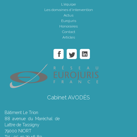
L'équipe
Les domaines d'intervention
Actus
Eurojuris
Honoraires
Contact
Articles
Cabinet AVODÈS
Bâtiment Le Trion
88 avenue du Maréchal de
Lattre de Tassigny
79000 NIORT
Tél : 05 49 79 16 80