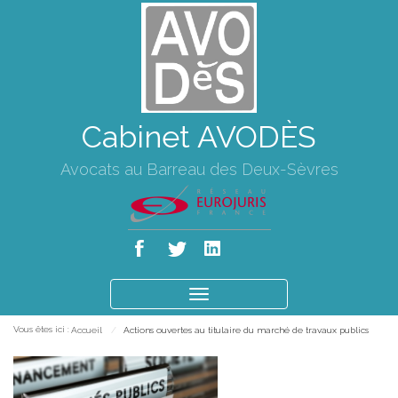
Cabinet AVODÈS
Avocats au Barreau des Deux-Sèvres
Ouvrir
le
Vous êtes ici :
Accueil
Actions ouvertes au titulaire du marché de travaux publics
menu