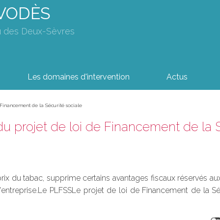
AVODÈS
u des Deux-Sèvres
Les domaines d'intervention
Actus
 Financement de la Sécurité sociale
u projet de loi de Financement de la S
x du tabac, supprime certains avantages fiscaux réservés aux 
d'entreprise.Le PLFSSLe projet de loi de Financement de la S