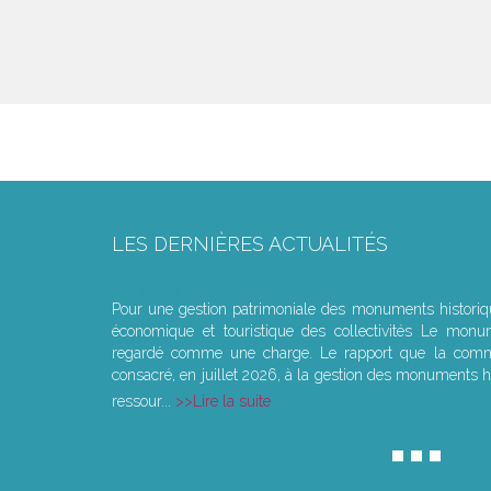
LES DERNIÈRES ACTUALITÉS
Le joug léger des monuments historiques
Pour une gestion patrimoniale des monuments histori
économique et touristique des collectivités Le monu
regardé comme une charge. Le rapport que la commi
consacré, en juillet 2026, à la gestion des monuments hi
ressour...
Lire la suite