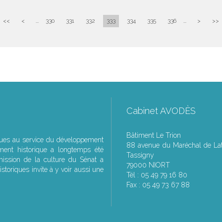
<<
<
...
330
331
332
333
334
335
336
...
>
>>
Cabinet AVODÈS
Bâtiment Le Trion
ques au service du développement
88 avenue du Maréchal de Lat
ment historique a longtemps été
Tassigny
ssion de la culture du Sénat a
79000 NIORT
storiques invite à y voir aussi une
Tél : 05 49 79 16 80
Fax : 05 49 73 67 88