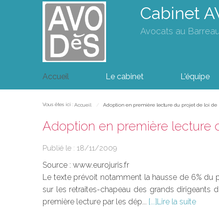
Cabinet 
Avocats au Barrea
Accueil
Le cabinet
L'équipe
Vous êtes ici :
Accueil
Adoption en première lecture du projet de loi de
Adoption en première lecture d
Publié le :
18/11/2009
Source :
www.eurojuris.fr
Le texte prévoit notamment la hausse de 6% du pri
sur les retraites-chapeau des grands dirigeants 
première lecture par les dép...
Lire la suite