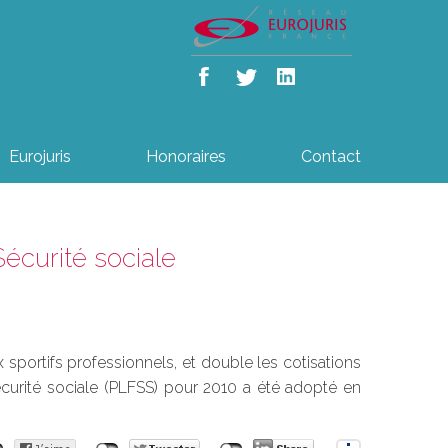
Eurojuris
Honoraires
Contact
écurité sociale
sportifs professionnels, et double les cotisations
écurité sociale (PLFSS) pour 2010 a été adopté en