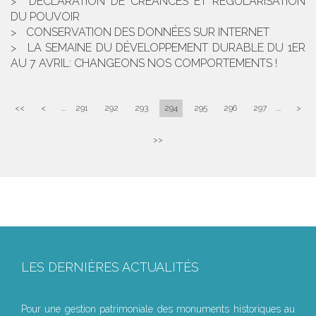
DÉCLARATION DE CRÉANCES ET RÉGULARISATION
DU POUVOIR
CONSERVATION DES DONNÉES SUR INTERNET
LA SEMAINE DU DÉVELOPPEMENT DURABLE DU 1ER
AU 7 AVRIL: CHANGEONS NOS COMPORTEMENTS !
<<
<
...
291
292
293
294
295
296
297
...
>
>>
LES DERNIÈRES ACTUALITÉS
Le joug léger des monuments historiques
Pour une gestion patrimoniale des monuments historiques au