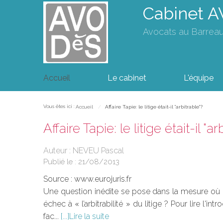
Cabinet 
Avocats au Barrea
Accueil
Le cabinet
L'équipe
Vous êtes ici :
Accueil
Affaire Tapie: le litige était-il "arbitrable"?
Affaire Tapie: le litige était-il "a
Auteur : NEVEU Pascal
Publié le :
21/08/2013
Source :
www.eurojuris.fr
Une question inédite se pose dans la mesure où cet
échec à « l’arbitrabilité » du litige ? Pour lire l
fac...
Lire la suite