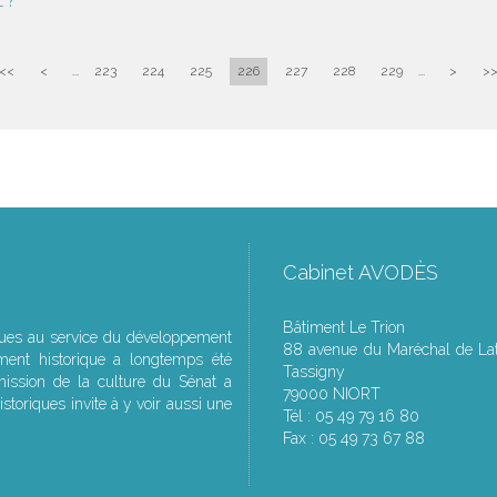
"?
<<
<
...
223
224
225
226
227
228
229
...
>
>
Cabinet AVODÈS
Bâtiment Le Trion
ques au service du développement
88 avenue du Maréchal de Lat
ment historique a longtemps été
Tassigny
ssion de la culture du Sénat a
79000 NIORT
storiques invite à y voir aussi une
Tél : 05 49 79 16 80
Fax : 05 49 73 67 88