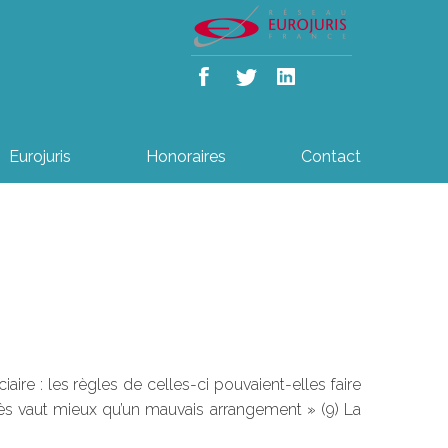
Eurojuris
Honoraires
Contact
ire : les règles de celles-ci pouvaient-elles faire
procès vaut mieux qu’un mauvais arrangement » (9) La