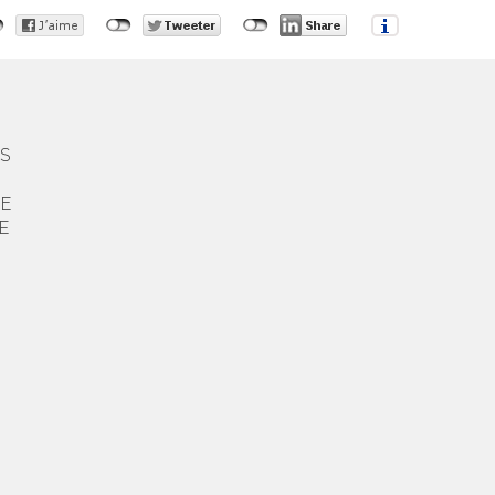
ES
ME
E