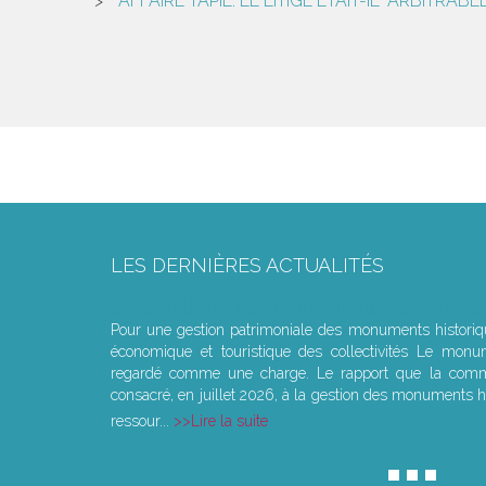
AFFAIRE TAPIE: LE LITIGE ÉTAIT-IL "ARBITRABLE
LES DERNIÈRES ACTUALITÉS
Le joug léger des monuments historiques
Pour une gestion patrimoniale des monuments histori
économique et touristique des collectivités Le monu
regardé comme une charge. Le rapport que la commi
consacré, en juillet 2026, à la gestion des monuments hi
ressour...
Lire la suite