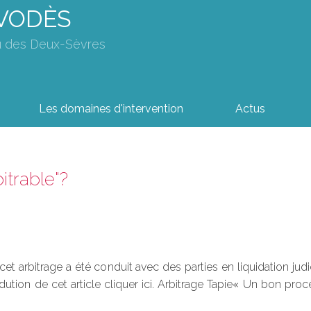
AVODÈS
u des Deux-Sèvres
Les domaines d'intervention
Actus
rbitrable"?
 arbitrage a été conduit avec des parties en liquidation judicia
'introdution de cet article cliquer ici. Arbitrage Tapie« Un bon 