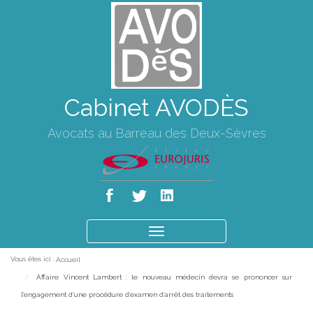
Cabinet AVODÈS
Avocats au Barreau des Deux-Sèvres
Ouvrir
le
Vous êtes ici :
Accueil
menu
Affaire Vincent Lambert : le nouveau médecin devra se prononcer sur
l’engagement d’une procédure d’examen d'arrêt des traitements