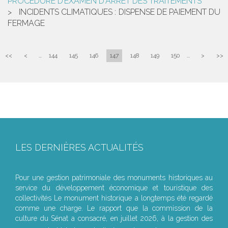
PROCÉDURE D’EXAMEN D'ARRÊT DES TRAITEMENTS
INCIDENTS CLIMATIQUES : DISPENSE DE PAIEMENT DU
FERMAGE
<<
<
...
144
145
146
147
148
149
150
...
>
>>
LES DERNIÈRES ACTUALITÉS
Le joug léger des monuments historiques
Pour une gestion patrimoniale des monuments historiques au
service du développement économique et touristique des
collectivités Le monument historique a longtemps été regardé
comme une charge. Le rapport que la commission de la
culture du Sénat a consacré, en juillet 2026, à la gestion des