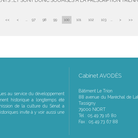
NTS …ET SONT DONC SOUMISES À LA PRESCRIPTION TRIENN
<<
<
...
97
98
99
100
101
102
103
...
>
>>
Cabinet AVODÈS
Bâtiment Le Trion
ques au service du développement
88 avenue du Maréchal de Lat
ment historique a longtemps été
Tassigny
ssion de la culture du Sénat a
79000 NIORT
storiques invite à y voir aussi une
Tél : 05 49 79 16 80
Fax : 05 49 73 67 88