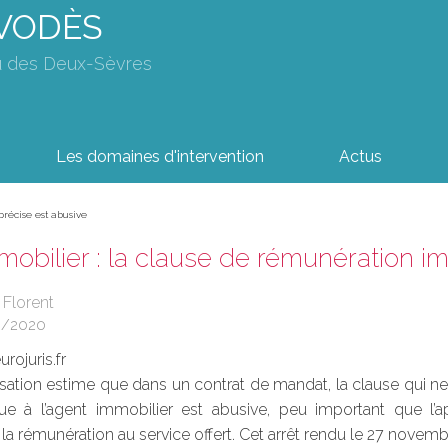
AVODÈS
u des Deux-Sèvres
Les domaines d'intervention
Actus
récise est abusive
obilier : la clause de rémunération i
 Florent
3/2020
rojuris.fr
ation estime que dans un contrat de mandat, la clause qui ne
 à l’agent immobilier est abusive, peu important que l’ap
 la rémunération au service offert. Cet arrêt rendu le 27 novembr