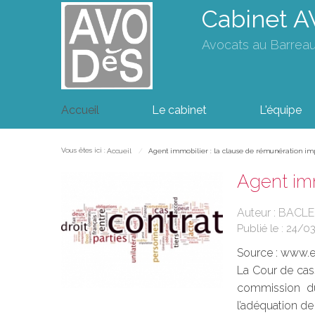
Cabinet 
Avocats au Barrea
Accueil
Le cabinet
L'équipe
Vous êtes ici :
Accueil
Agent immobilier : la clause de rémunération imp
Agent imm
Auteur : BACLE
Publié le :
24/0
Source :
www.eu
La Cour de cass
commission due
l’adéquation de