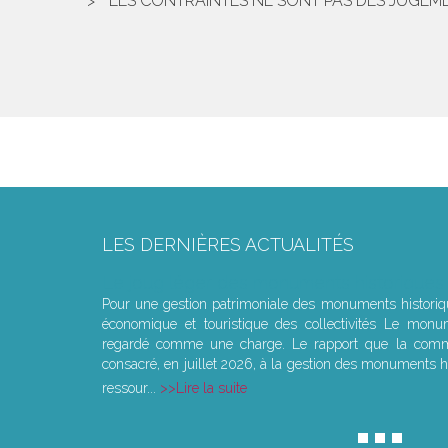
LES CONTRAINTES NE SONT PAS DES JUGEME
LES DERNIÈRES ACTUALITÉS
Le joug léger des monuments historiques
Pour une gestion patrimoniale des monuments histori
économique et touristique des collectivités Le monu
regardé comme une charge. Le rapport que la commi
consacré, en juillet 2026, à la gestion des monuments hi
ressour...
Lire la suite