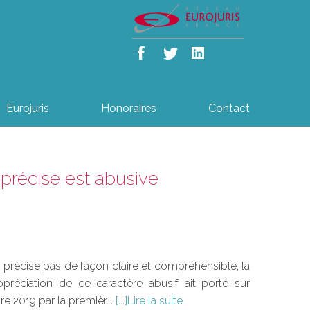
Eurojuris
Honoraires
Contact
mprécise est abusive
 précise pas de façon claire et compréhensible, la
préciation de ce caractère abusif ait porté sur
e 2019 par la premièr...
Lire la suite