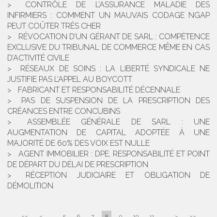
CONTRÔLE DE L’ASSURANCE MALADIE DES
INFIRMIERS : COMMENT UN MAUVAIS CODAGE NGAP
PEUT COÛTER TRÈS CHER
RÉVOCATION D’UN GÉRANT DE SARL : COMPÉTENCE
EXCLUSIVE DU TRIBUNAL DE COMMERCE MÊME EN CAS
D’ACTIVITÉ CIVILE
RÉSEAUX DE SOINS : LA LIBERTÉ SYNDICALE NE
JUSTIFIE PAS L’APPEL AU BOYCOTT
FABRICANT ET RESPONSABILITÉ DÉCENNALE
PAS DE SUSPENSION DE LA PRESCRIPTION DES
CRÉANCES ENTRE CONCUBINS
ASSEMBLÉE GÉNÉRALE DE SARL : UNE
AUGMENTATION DE CAPITAL ADOPTÉE À UNE
MAJORITÉ DE 60% DES VOIX EST NULLE
AGENT IMMOBILIER : DPE, RESPONSABILITÉ ET POINT
DE DÉPART DU DÉLAI DE PRESCRIPTION
RÉCEPTION JUDICIAIRE ET OBLIGATION DE
DÉMOLITION
<<
<
...
5
6
7
8
9
10
11
...
>
>>