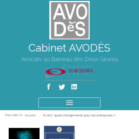
Cabinet AVODÈS
Avocats au Barreau des Deux-Sèvres
Ouvrir
le
Vous êtes ici :
Accueil
AI Act : quels changements pour les entreprises ?
menu