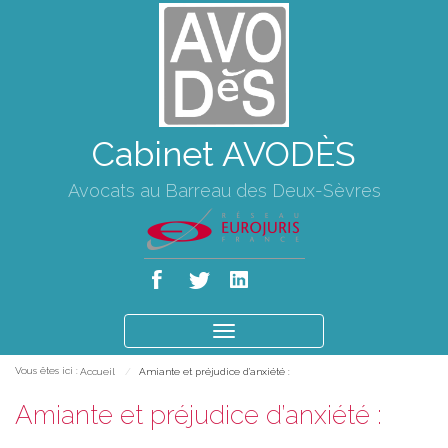
Cabinet AVODÈS
Avocats au Barreau des Deux-Sèvres
Ouvrir
le
Vous êtes ici :
Accueil
Amiante et préjudice d’anxiété :
menu
Amiante et préjudice d’anxiété :