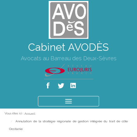
Cabinet AVODÈS
Avocats au Barreau des Deux-Sèvres
Ouvrir
le
Vous êtes ici :
Accueil
menu
Annulation de la stratégie régionale de gestion intégrée du trait de côte
Occitanie