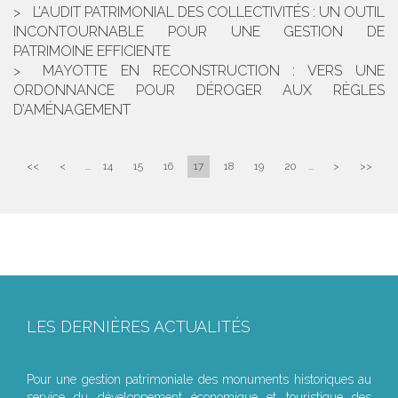
L’AUDIT PATRIMONIAL DES COLLECTIVITÉS : UN OUTIL
INCONTOURNABLE POUR UNE GESTION DE
PATRIMOINE EFFICIENTE
MAYOTTE EN RECONSTRUCTION : VERS UNE
ORDONNANCE POUR DÉROGER AUX RÈGLES
D’AMÉNAGEMENT
<<
<
...
14
15
16
17
18
19
20
...
>
>>
LES DERNIÈRES ACTUALITÉS
Le joug léger des monuments historiques
Pour une gestion patrimoniale des monuments historiques au
service du développement économique et touristique des