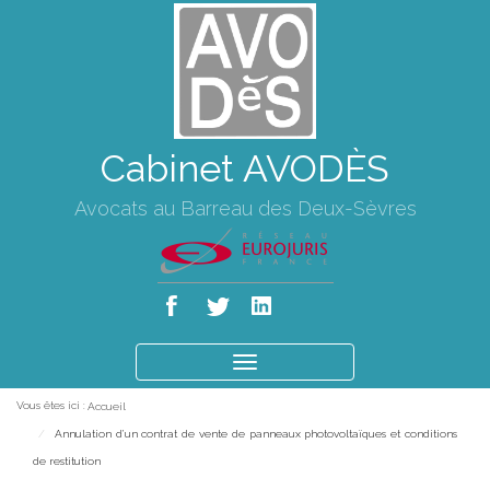
Cabinet AVODÈS
Avocats au Barreau des Deux-Sèvres
Ouvrir
le
Vous êtes ici :
Accueil
menu
Annulation d’un contrat de vente de panneaux photovoltaïques et conditions
de restitution