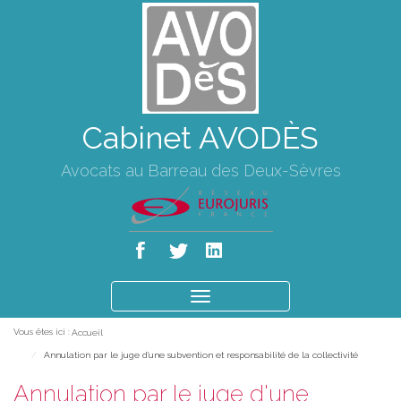
Cabinet AVODÈS
Avocats au Barreau des Deux-Sèvres
Ouvrir
le
Vous êtes ici :
Accueil
menu
Annulation par le juge d'une subvention et responsabilité de la collectivité
Annulation par le juge d'une