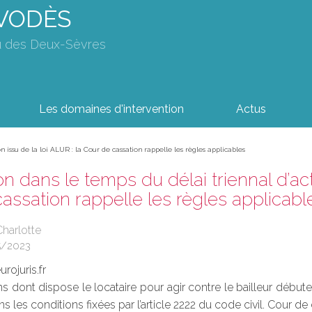
AVODÈS
u des Deux-Sèvres
Les domaines d'intervention
Actus
n issu de la loi ALUR : la Cour de cassation rappelle les règles applicables
on dans le temps du délai triennal d’act
assation rappelle les règles applicabl
harlotte
5/2023
rojuris.fr
ns dont dispose le locataire pour agir contre le bailleur débute
s les conditions fixées par l’article 2222 du code civil. Cour de