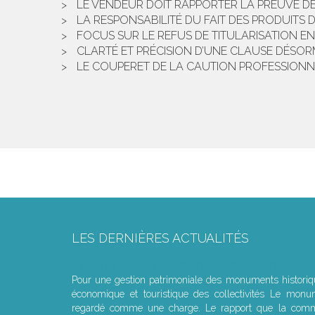
LE VENDEUR DOIT RAPPORTER LA PREUVE D
LA RESPONSABILITÉ DU FAIT DES PRODUITS
FOCUS SUR LE REFUS DE TITULARISATION EN 
CLARTÉ ET PRÉCISION D’UNE CLAUSE DÉSOR
LE COUPERET DE LA CAUTION PROFESSIONN
LES DERNIÈRES ACTUALITÉS
Le joug léger des monuments historiques
Pour une gestion patrimoniale des monuments histori
économique et touristique des collectivités Le monu
regardé comme une charge. Le rapport que la commi