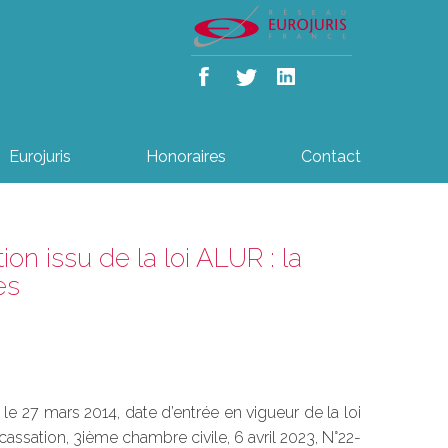
Eurojuris
Honoraires
Contact
ion issu de la loi ALUR : la
es
 le 27 mars 2014, date d’entrée en vigueur de la loi
 cassation, 3ième chambre civile, 6 avril 2023, N°22-