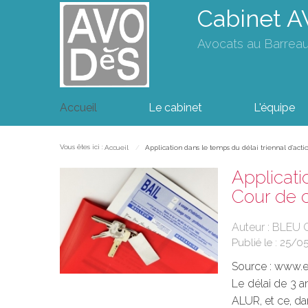
Cabinet 
Avocats au Barrea
Accueil
Le cabinet
L'équipe
Vous êtes ici :
Accueil
Application dans le temps du délai triennal d’actio
Applicati
Cour de c
Auteur : BLEU C
Publié le :
25/0
Source :
www.eu
Le délai de 3 a
ALUR, et ce, dan