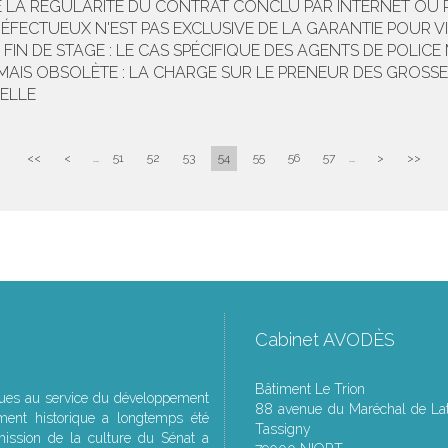
E LA RÉGULARITÉ DU CONTRAT CONCLU PAR INTERNET OU
 DÉFECTUEUX N'EST PAS EXCLUSIVE DE LA GARANTIE POUR 
FIN DE STAGE : LE CAS SPÉCIFIQUE DES AGENTS DE POLICE
MAIS OBSOLÈTE : LA CHARGE SUR LE PRENEUR DES GROSS
ELLE
<<
<
...
51
52
53
54
55
56
57
...
>
>>
Cabinet AVODÈS
Bâtiment Le Trion
ques au service du développement
88 avenue du Maréchal de Lat
ment historique a longtemps été
Tassigny
ssion de la culture du Sénat a