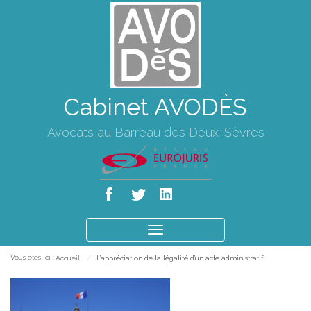
Cabinet AVODÈS
Avocats au Barreau des Deux-Sèvres
Ouvrir
le
Vous êtes ici :
Accueil
L'appréciation de la légalité d'un acte administratif
menu