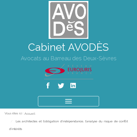
Cabinet AVODÈS
Avocats au Barreau des Deux-Sèvres
Ouvrir
le
Vous êtes ici :
Accueil
menu
Les architectes et l'obligation d'indépendance, l'analyse du risque de conflit
d'intérêts