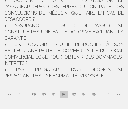
ACCIDENT DE LA VIE : L’INDEMNISATION DE
L’ASSUREUR DÉPEND DES TERMES DU CONTRAT ET DES
CONCLUSIONS DU MÉDECIN. QUE FAIRE EN CAS DE
DÉSACCORD ?
ASSURANCE : LE SUICIDE DE L’ASSURÉ NE
CONSTITUE PAS UNE FAUTE DOLOSIVE EXCLUANT LA
GARANTIE
UN LOCATAIRE PEUT-IL REPROCHER À SON
BAILLEUR UNE PERTE DE COMMERCIALITÉ DU LOCAL
COMMERCIAL LOUÉ POUR OBTENIR DES DOMMAGES-
INTÉRÊTS ?
PAS D’IRRÉGULARITÉ D’UNE DÉCISION NE
RESPECTANT PAS UNE FORMALITÉ IMPOSSIBLE
<<
<
...
89
90
91
92
93
94
95
...
>
>>