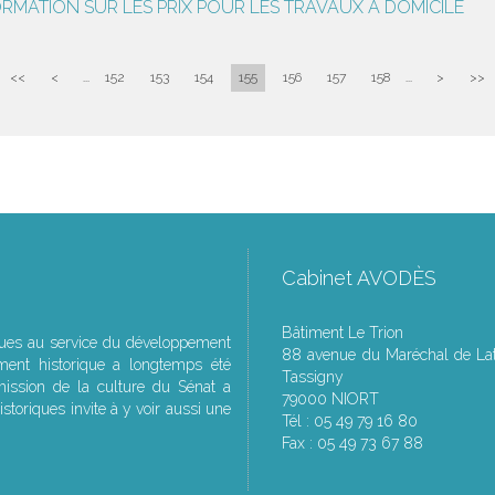
ORMATION SUR LES PRIX POUR LES TRAVAUX À DOMICILE
<<
<
...
152
153
154
155
156
157
158
...
>
>>
Cabinet AVODÈS
Bâtiment Le Trion
ques au service du développement
88 avenue du Maréchal de Lat
ment historique a longtemps été
Tassigny
ssion de la culture du Sénat a
79000 NIORT
storiques invite à y voir aussi une
Tél : 05 49 79 16 80
Fax : 05 49 73 67 88