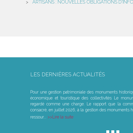
ARTISANS : NOUVELLES OBLIGATIONS D'INF
LES DERNIÈRES ACTUALITÉS
Le joug léger des monuments historiques
Pour une gestion patrimoniale des monuments histori
économique et touristique des collectivités Le monu
regardé comme une charge. Le rapport que la commi
consacré, en juillet 2026, à la gestion des monuments hi
ressour...
Lire la suite