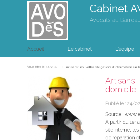
Cabinet 
Avocats au Barrea
Accueil
Le cabinet
L'équipe
Vous êtes ici :
Accueil
Artisans : nouvelles obligations d'information sur 
Artisans 
domicile
Publié le :
24/0
Source :
www.eu
À partir du 1er 
site internet le
de réparation et