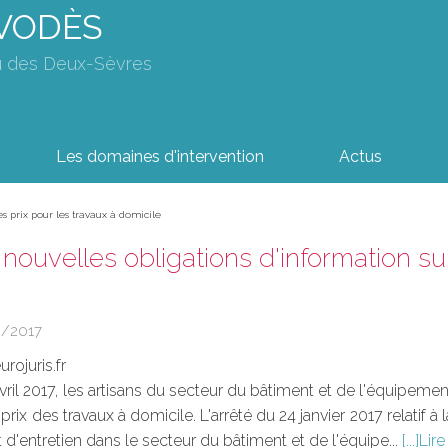
AVODÈS
u des Deux-Sèvres
Les domaines d'intervention
Actus
les prix pour les travaux à domicile
: nouvelles obligations d'information su
2/2017
rojuris.fr
avril 2017, les artisans du secteur du bâtiment et de l'équipement
s prix des travaux à domicile. L'arrêté du 24 janvier 2017 relatif
 d'entretien dans le secteur du bâtiment et de l'équipe...
Lire