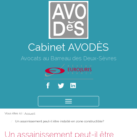
Cabinet AVODÈS
Avocats au Barreau des Deux-Sèvres
Ouvrir
le
Vous êtes ici :
Accueil
menu
Un assainissement peut-il être installé en zone constructible?
Un assainissement peut-il être