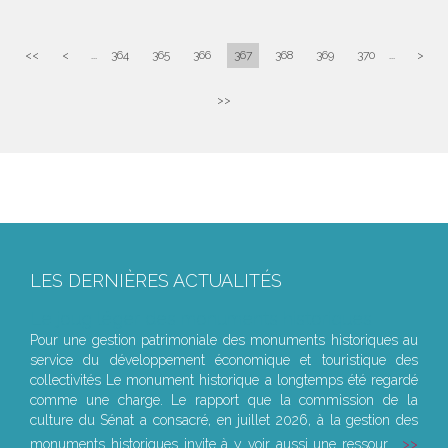
<<
<
...
364
365
366
367
368
369
370
...
>
>>
LES DERNIÈRES ACTUALITÉS
Le joug léger des monuments historiques
Pour une gestion patrimoniale des monuments historiques au
service du développement économique et touristique des
collectivités Le monument historique a longtemps été regardé
comme une charge. Le rapport que la commission de la
culture du Sénat a consacré, en juillet 2026, à la gestion des
monuments historiques invite à y voir aussi une ressour...