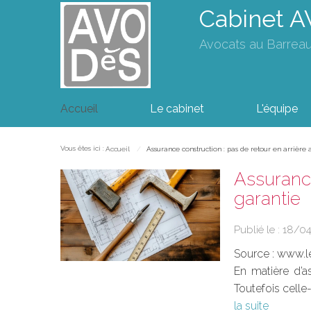
Cabinet 
Avocats au Barrea
Accueil
Le cabinet
L'équipe
Vous êtes ici :
Accueil
Assurance construction : pas de retour en arrière
Assurance
garantie
Publié le :
18/0
Source :
www.l
En matière d’a
Toutefois celle
la suite