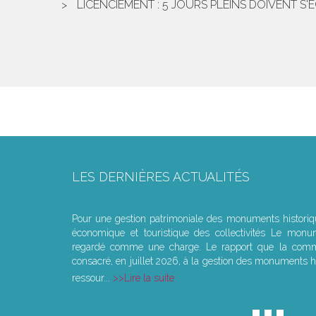
LICENCIEMENT : 5 JOURS PLEINS DOIVENT S
LES DERNIÈRES ACTUALITÉS
Le joug léger des monuments historiques
Pour une gestion patrimoniale des monuments histori
économique et touristique des collectivités Le monu
regardé comme une charge. Le rapport que la commi
consacré, en juillet 2026, à la gestion des monuments hi
ressour...
Lire la suite