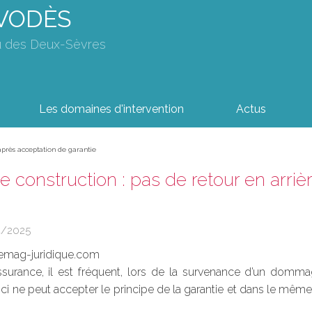
AVODÈS
u des Deux-Sèvres
Les domaines d'intervention
Actus
 après acceptation de garantie
 construction : pas de retour en arriè
4/2025
emag-juridique.com
ssurance, il est fréquent, lors de la survenance d’un domm
-ci ne peut accepter le principe de la garantie et dans le m