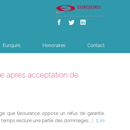
Eurojuris
Honoraires
Contact
re après acceptation de
age que l’assurance oppose un refus de garantie.
ême temps exclure une partie des dommages...
Lire