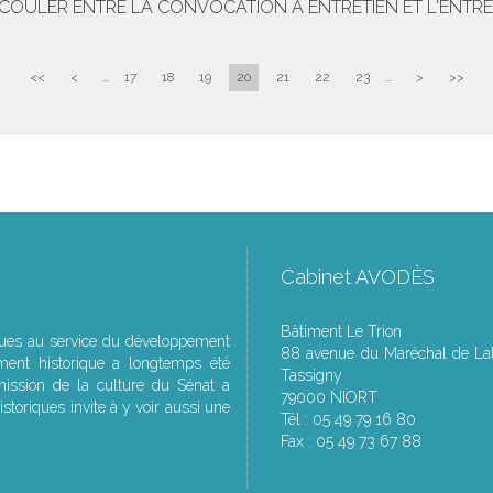
'ÉCOULER ENTRE LA CONVOCATION À ENTRETIEN ET L'ENTR
<<
<
...
17
18
19
20
21
22
23
...
>
>>
Cabinet AVODÈS
Bâtiment Le Trion
ques au service du développement
88 avenue du Maréchal de Lat
ment historique a longtemps été
Tassigny
ssion de la culture du Sénat a
79000 NIORT
storiques invite à y voir aussi une
Tél : 05 49 79 16 80
Fax : 05 49 73 67 88