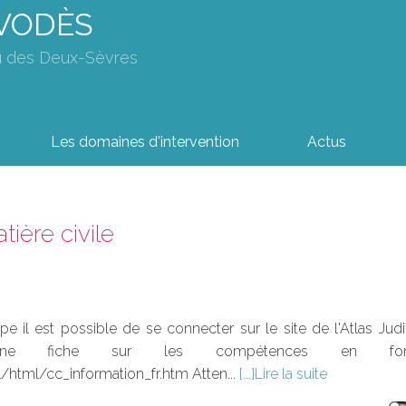
AVODÈS
u des Deux-Sèvres
Les domaines d'intervention
Actus
tière civile
e il est possible de se connecter sur le site de l'Atlas Judici
r une fiche sur les compétences en fo
l/html/cc_information_fr.htm Atten...
Lire la suite