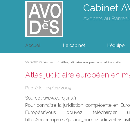
Cabinet 
Avocats au Barrea
Accueil
Le cabinet
L'équipe
Vous êtes ici :
Accueil
Atlas judiciaire européen en matière civile
Atlas judiciaire européen en ma
Publié le :
09/01/2009
Source :
www.eurojuris.fr
Pour connaître la juridiction compétente en Europ
EuropéenVous pouvez télécharge
http://ec.europa.eu/justice_home/judicialatlascivi