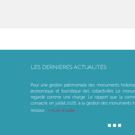
LES DERNIÈRES ACTUALITÉS
Le joug léger des monuments historiques
Pour une gestion patrimoniale des monuments histori
économique et touristique des collectivités Le monu
regardé comme une charge. Le rapport que la commi
consacré, en juillet 2026, à la gestion des monuments hi
ressour...
Lire la suite