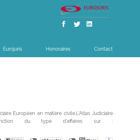
Eurojuris
Honoraires
Contact
aire Européen en matière civile.L'Atlas Judiciaire
nction du type d'affaires sur :