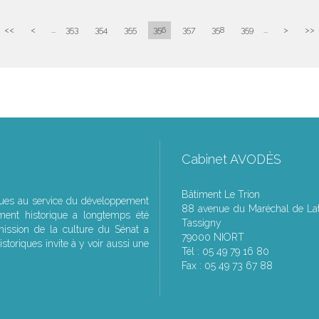
<<
<
...
353
354
355
356
357
358
359
...
>
>>
Cabinet AVODÈS
Bâtiment Le Trion
ques au service du développement
88 avenue du Maréchal de Lat
ment historique a longtemps été
Tassigny
ssion de la culture du Sénat a
79000 NIORT
storiques invite à y voir aussi une
Tél : 05 49 79 16 80
Fax : 05 49 73 67 88